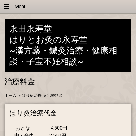
Menu
永田永寿堂
はりとお灸の永寿堂
~漢方薬・鍼灸治療・健康相
談・子宝不妊相談~
治療料金
ホーム
»
はり灸治療
»
治療料金
はり灸治療代金
おとな 4.500円
中・高生 2.500円